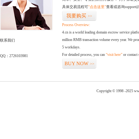
具体交易流程可
“点击这里”
查看或咨询support@
我要购买
>>
Process Overview:
4.cn is a world leading domain escrow service plat
million RMB transaction volume every year. We promi
联系我们
5 workdays.
For detailed process, you can
“visit here”
or contact
QQ：2726103981
BUY NOW
>>
Copyright © 1998 -2025 ww