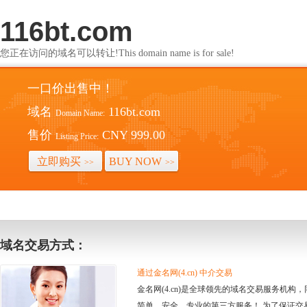
116bt.com
您正在访问的域名可以转让!This domain name is for sale!
一口价出售中！
域名
116bt.com
Domain Name:
售价
CNY 999.00
Listing Price:
立即购买
BUY NOW
>>
>>
域名交易方式：
通过金名网(4.cn) 中介交易
金名网(4.cn)是全球领先的域名交易服务机
简单、安全、专业的第三方服务！ 为了保证交